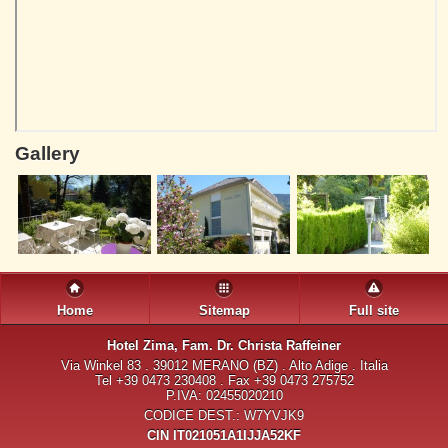
Gallery
Home
Sitemap
Full site
Hotel Zima
, Fam. Dr. Christa Raffeiner
Via Winkel 83 . 39012 MERANO (BZ) . Alto Adige . Italia
Tel +39 0473 230408 . Fax +39 0473 275752
P.IVA: 02455020210
CODICE DEST.: W7YVJK9
CIN IT021051A1IJJA52KF