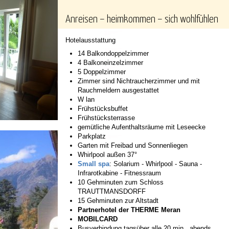
Anreisen – heimkommen – sich wohlfühlen
Hotelausstattung
14 Balkondoppelzimmer
4 Balkoneinzelzimmer
5 Doppelzimmer
Zimmer sind Nichtraucherzimmer und mit
Rauchmeldern ausgestattet
W lan
Frühstücksbuffet
Frühstücksterrasse
gemütliche Aufenthaltsräume mit Leseecke
Parkplatz
Garten mit Freibad und Sonnenliegen
Whirlpool außen 37°
Small spa
: Solarium - Whirlpool - Sauna -
Infrarotkabine - Fitnessraum
10 Gehminuten zum Schloss
TRAUTTMANSDORFF
15 Gehminuten zur Altstadt
Partnerhotel der THERME Meran
MOBILCARD
Busverbindung tagsüber alle 20 min., abends