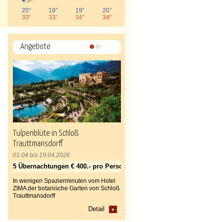
20°
19°
19°
20°
33°
33°
34°
34°
Angebote
1
2
Tulpenblüte in Schloß
Trauttmansdorff
01.04 bis 19.04.2026
5 Übernachtungen € 400.- pro Person
In wenigen Spazierminuten vom Hotel
ZIMA der botanische Garten von Schloß
Trauttmansdorff
Detail