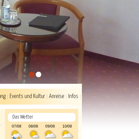
1
2
ung
Events und Kultur
Anreise
Infos
Das Wetter
07/08
08/08
09/08
10/08