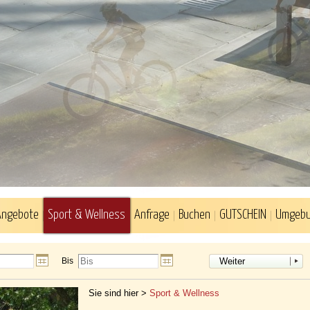
Angebote
Sport & Wellness
Anfrage
Buchen
GUTSCHEIN
Umgeb
Bis
Weiter
Sie sind hier >
Sport & Wellness