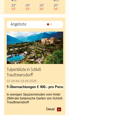
20°
19°
19°
20°
33°
33°
34°
34°
Angebote
1
2
Tulpenblüte in Schloß
Trauttmansdorff
01.04 bis 19.04.2026
5 Übernachtungen € 400.- pro Person
In wenigen Spazierminuten vom Hotel
ZIMA der botanische Garten von Schloß
Trauttmansdorff
Detail